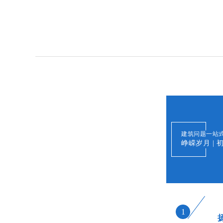
建筑问题一站
峥嵘岁月 | 
1