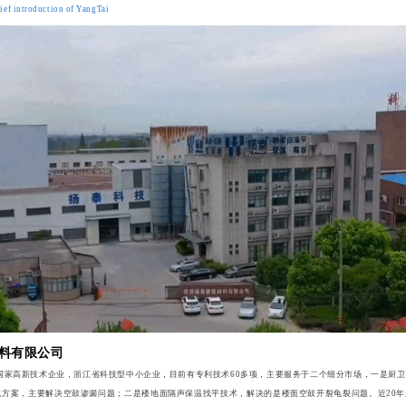
ief introduction of YangTai
料有限公司
，国家高新技术企业，浙江省科技型中小企业，目前有专利技术60多项，主要服务于二个细分市场，一是厨
统方案，主要解决空鼓渗漏问题；二是楼地面隔声保温找平技术，解决的是楼面空鼓开裂龟裂问题。近20