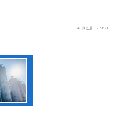
浏览量：5874
423
넶