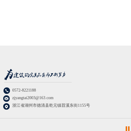
0572-8221188
zjyangtai2003@163.com
浙江省湖州市德清县乾元镇苕溪东街1155号