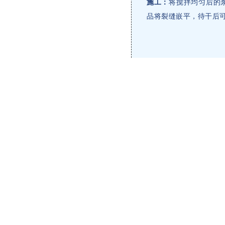
施工：
将搅拌均匀后的
品将裂缝嵌平，待干后可立